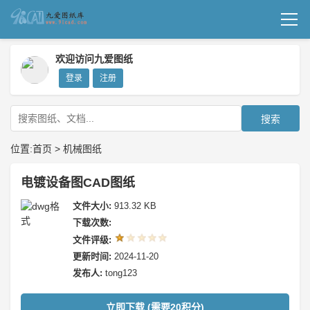
首页
欢迎访问九爱图纸
登录
注册
机械图纸
成套图纸
搜索
技术文档
位置:
首页
>
机械图纸
我要上传
电镀设备图CAD图纸
文件大小:
913.32 KB
下载次数:
文件评级:
更新时间:
2024-11-20
发布人:
tong123
立即下载 (需要20积分)