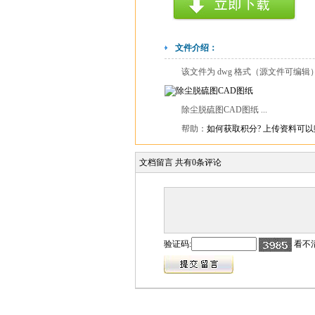
文件介绍：
该文件为 dwg 格式（源文件可编
除尘脱硫图CAD图纸 ...
帮助：
如何获取积分?
上传资料可以
文档留言
共有
0
条评论
验证码:
看不