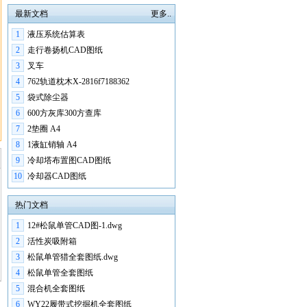
最新文档
更多..
1
液压系统估算表
2
走行卷扬机CAD图纸
3
叉车
4
762轨道枕木X-2816f7188362
5
袋式除尘器
6
600方灰库300方查库
7
2垫圈 A4
8
1液缸销轴 A4
9
冷却塔布置图CAD图纸
10
冷却器CAD图纸
热门文档
1
12#松鼠单管CAD图-1.dwg
2
活性炭吸附箱
3
松鼠单管猎全套图纸.dwg
4
松鼠单管全套图纸
5
混合机全套图纸
6
WY22履带式挖掘机全套图纸