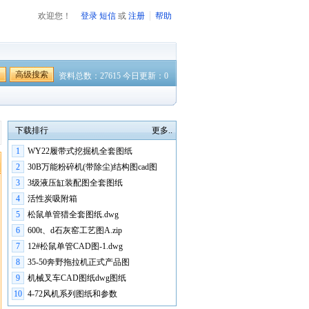
欢迎您！
登录
短信
或
注册
帮助
高级搜索
资料总数：27615 今日更新：0
下载排行
更多..
1
WY22履带式挖掘机全套图纸
2
30B万能粉碎机(带除尘)结构图cad图
3
3级液压缸装配图全套图纸
4
活性炭吸附箱
5
松鼠单管猎全套图纸.dwg
6
600t、d石灰窑工艺图A.zip
7
12#松鼠单管CAD图-1.dwg
8
35-50奔野拖拉机正式产品图
9
机械叉车CAD图纸dwg图纸
10
4-72风机系列图纸和参数