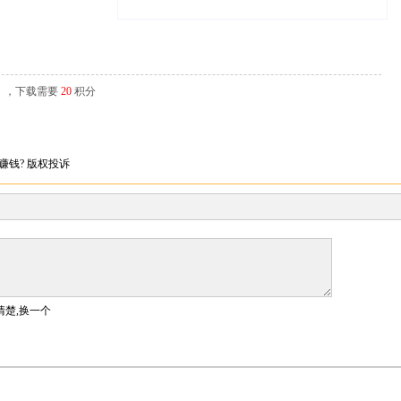
辑），下载需要
20
积分
赚钱?
版权投诉
清楚,换一个