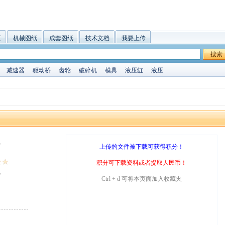
页
机械图纸
成套图纸
技术文档
我要上传
搜索
减速器
驱动桥
齿轮
破碎机
模具
液压缸
液压
B
上传的文件被下载可获得积分！
积分可下载资料或者提取人民币！
5
Ctrl + d 可将本页面加入收藏夹