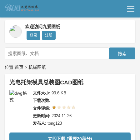
首页
欢迎访问九爱图纸
登录
注册
机械图纸
成套图纸
搜索
技术文档
位置:
首页
>
机械图纸
我要上传
光电托架模具总装图CAD图纸
文件大小:
93.6 KB
下载次数:
文件评级:
更新时间:
2024-11-26
发布人:
tong123
立即下载 (需要20积分)