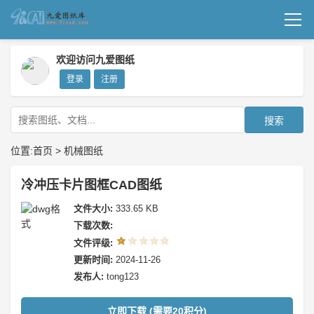
首页
欢迎访问九爱图纸
登录
注册
机械图纸
成套图纸
搜索
技术文档
位置:
首页
>
机械图纸
我要上传
冷冲压卡片图框CAD图纸
文件大小:
333.65 KB
下载次数:
文件评级:
更新时间:
2024-11-26
发布人:
tong123
立即下载 (需要20积分)