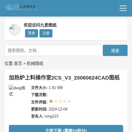
首页
欢迎访问九爱图纸
登录
注册
机械图纸
成套图纸
搜索
技术文档
位置:
首页
>
机械图纸
我要上传
加热炉上料操作室2CS_V3_20060624CAD图纸
文件大小:
1.81 MB
下载次数:
文件评级:
更新时间:
2024-12-04
发布人:
tong123
立即下载 (需要20积分)