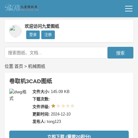
首页
欢迎访问九爱图纸
登录
注册
机械图纸
成套图纸
搜索
技术文档
位置:
首页
>
机械图纸
我要上传
卷取机3CAD图纸
文件大小:
145.09 KB
下载次数:
文件评级:
更新时间:
2024-12-10
发布人:
tong123
立即下载 (需要20积分)