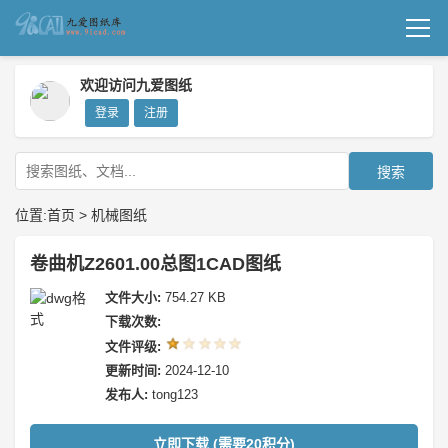
首页
欢迎访问九爱图纸
登录
注册
机械图纸
成套图纸
搜索
技术文档
位置:
首页
>
机械图纸
我要上传
卷曲机Z2601.00总图1CAD图纸
文件大小:
754.27 KB
下载次数:
文件评级:
更新时间:
2024-12-10
发布人:
tong123
立即下载 (需要20积分)