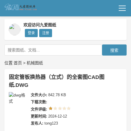
首页
欢迎访问九爱图纸
登录
注册
机械图纸
成套图纸
搜索
技术文档
位置:
首页
>
机械图纸
我要上传
固定管板换热器（立式）的全套图CAD图
纸.DWG
文件大小:
842.78 KB
下载次数:
文件评级:
更新时间:
2024-12-12
发布人:
tong123