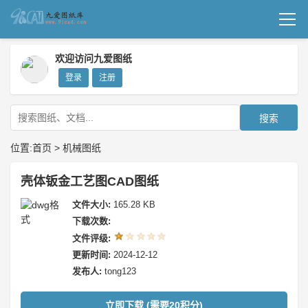
首页
欢迎访问九爱图纸
登录
注册
机械图纸
成套图纸
搜索
技术文档
位置:
首页
>
机械图纸
我要上传
壳体钣金工艺图CAD图纸
文件大小:
165.28 KB
下载次数:
文件评级:
更新时间:
2024-12-12
发布人:
tong123
立即下载 (需要20积分)