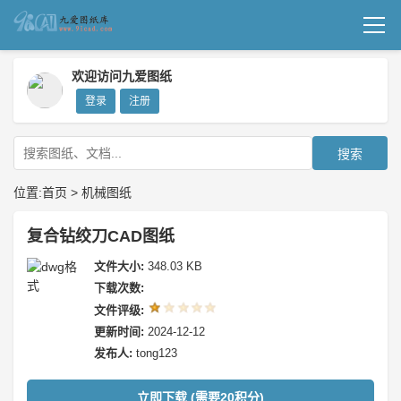
首页
欢迎访问九爱图纸
登录
注册
机械图纸
成套图纸
搜索
技术文档
位置:
首页
>
机械图纸
我要上传
复合钻绞刀CAD图纸
文件大小:
348.03 KB
下载次数:
文件评级:
更新时间:
2024-12-12
发布人:
tong123
立即下载 (需要20积分)