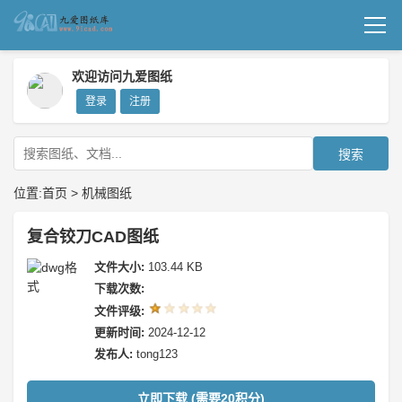
首页
欢迎访问九爱图纸
登录
注册
机械图纸
成套图纸
搜索
技术文档
位置:
首页
>
机械图纸
我要上传
复合铰刀CAD图纸
文件大小:
103.44 KB
下载次数:
文件评级:
更新时间:
2024-12-12
发布人:
tong123
立即下载 (需要20积分)