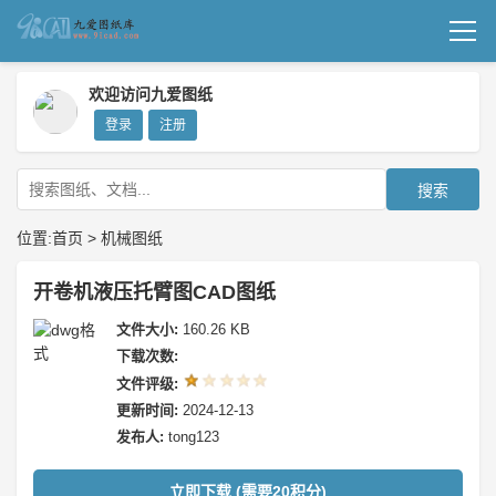
首页
欢迎访问九爱图纸
登录
注册
机械图纸
成套图纸
搜索
技术文档
位置:
首页
>
机械图纸
我要上传
开卷机液压托臂图CAD图纸
文件大小:
160.26 KB
下载次数:
文件评级:
更新时间:
2024-12-13
发布人:
tong123
立即下载 (需要20积分)