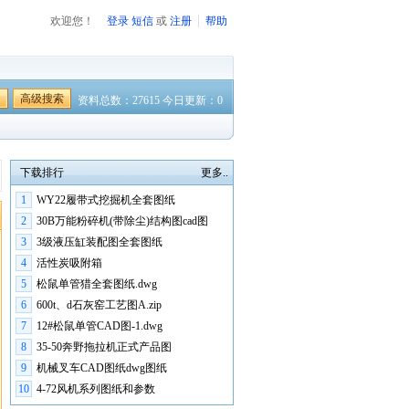
欢迎您！
登录
短信
或
注册
帮助
高级搜索
资料总数：27615 今日更新：0
下载排行
更多..
1
WY22履带式挖掘机全套图纸
2
30B万能粉碎机(带除尘)结构图cad图
3
3级液压缸装配图全套图纸
4
活性炭吸附箱
5
松鼠单管猎全套图纸.dwg
6
600t、d石灰窑工艺图A.zip
7
12#松鼠单管CAD图-1.dwg
8
35-50奔野拖拉机正式产品图
9
机械叉车CAD图纸dwg图纸
10
4-72风机系列图纸和参数