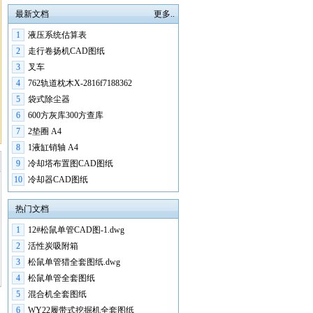
最新文档
更多..
1
液压系统估算表
2
走行卷扬机CAD图纸
3
叉车
4
762轨道枕木X-2816f7188362
5
袋式除尘器
6
600方灰库300方查库
7
2垫圈 A4
8
1液缸销轴 A4
9
冷却塔布置图CAD图纸
10
冷却器CAD图纸
热门文档
1
12#松鼠单管CAD图-1.dwg
2
活性炭吸附箱
3
松鼠单管猎全套图纸.dwg
4
松鼠单管全套图纸
5
混合机全套图纸
6
WY22履带式挖掘机全套图纸