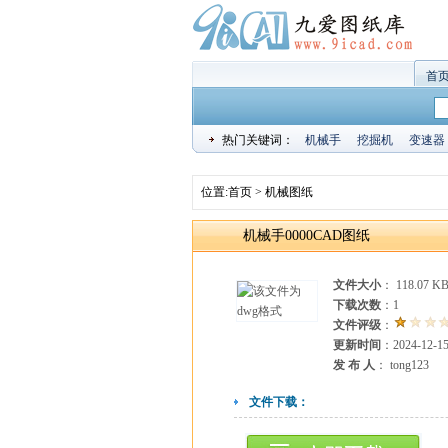
首
热门关键词：
机械手
挖掘机
变速器
位置:
首页
>
机械图纸
机械手0000CAD图纸
文件大小
： 118.07 K
下载次数
：
1
文件评级
：
更新时间
：2024-12-1
发 布 人
： tong123
文件下载：