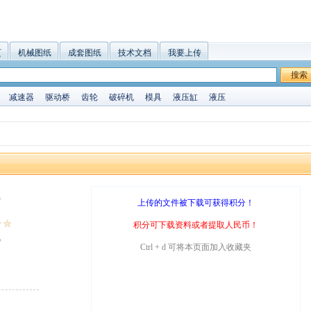
页
机械图纸
成套图纸
技术文档
我要上传
搜索
减速器
驱动桥
齿轮
破碎机
模具
液压缸
液压
B
上传的文件被下载可获得积分！
积分可下载资料或者提取人民币！
5
Ctrl + d 可将本页面加入收藏夹