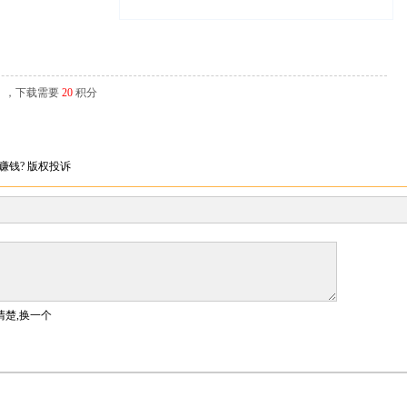
辑），下载需要
20
积分
赚钱?
版权投诉
清楚,换一个