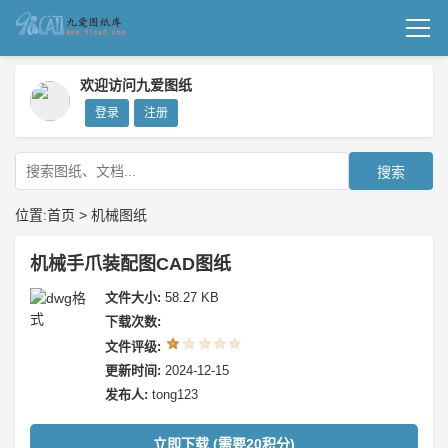
首页
欢迎访问九爱图纸
登录
注册
机械图纸
成套图纸
搜索
技术文档
位置:
首页
>
机械图纸
我要上传
机械手爪装配图CAD图纸
文件大小:
58.27 KB
下载次数:
文件评级:
更新时间:
2024-12-15
发布人:
tong123
立即下载 (需要20积分)