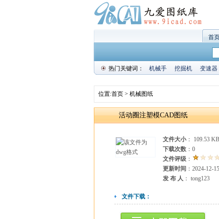
首
热门关键词：
机械手
挖掘机
变速器
位置:
首页
>
机械图纸
活动圈注塑模CAD图纸
文件大小
： 109.53 K
下载次数
：
0
文件评级
：
更新时间
：2024-12-1
发 布 人
： tong123
文件下载：