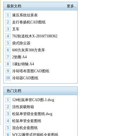
最新文档
更多..
1
液压系统估算表
2
走行卷扬机CAD图纸
3
叉车
4
762轨道枕木X-2816f7188362
5
袋式除尘器
6
600方灰库300方查库
7
2垫圈 A4
8
1液缸销轴 A4
9
冷却塔布置图CAD图纸
10
冷却器CAD图纸
热门文档
1
12#松鼠单管CAD图-1.dwg
2
活性炭吸附箱
3
松鼠单管猎全套图纸.dwg
4
松鼠单管全套图纸
5
混合机全套图纸
6
WY22履带式挖掘机全套图纸