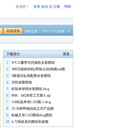
欢迎您！
登录
短信
或
注册
帮助
高级搜索
资料总数：27615 今日更新：0
下载排行
更多..
1
WY22履带式挖掘机全套图纸
2
30B万能粉碎机(带除尘)结构图cad图
3
3级液压缸装配图全套图纸
4
活性炭吸附箱
5
松鼠单管猎全套图纸.dwg
6
600t、d石灰窑工艺图A.zip
7
12#松鼠单管CAD图-1.dwg
8
35-50奔野拖拉机正式产品图
9
机械叉车CAD图纸dwg图纸
10
4-72风机系列图纸和参数