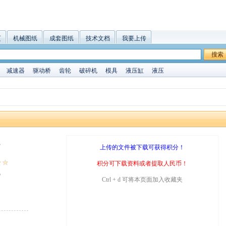
页
机械图纸
成套图纸
技术文档
我要上传
搜索
减速器
驱动桥
齿轮
破碎机
模具
液压缸
液压
B
上传的文件被下载可获得积分！
积分可下载资料或者提取人民币！
5
Ctrl + d 可将本页面加入收藏夹