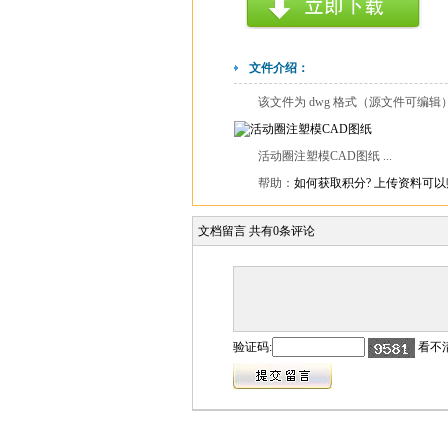
文件介绍：
该文件为 dwg 格式（源文件可编
活动圈注塑模CAD图纸 ...
帮助：
如何获取积分?
上传资料可以
文档留言
共有
0
条评论
验证码:
看不