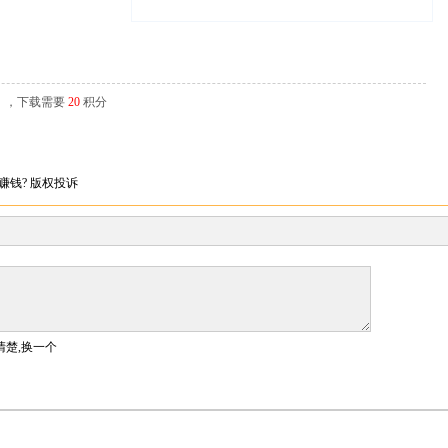
辑），下载需要
20
积分
赚钱?
版权投诉
清楚,换一个