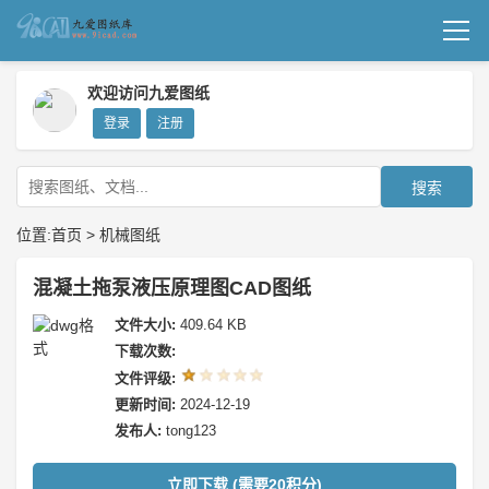
首页
欢迎访问九爱图纸
登录
注册
机械图纸
成套图纸
搜索
技术文档
位置:
首页
>
机械图纸
我要上传
混凝土拖泵液压原理图CAD图纸
文件大小:
409.64 KB
下载次数:
文件评级:
更新时间:
2024-12-19
发布人:
tong123
立即下载 (需要20积分)