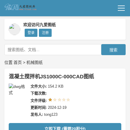
首页
欢迎访问九爱图纸
登录
注册
机械图纸
成套图纸
搜索
技术文档
位置:
首页
>
机械图纸
我要上传
混凝土搅拌机JS1000C-000CAD图纸
文件大小:
154.2 KB
下载次数:
文件评级:
更新时间:
2024-12-19
发布人:
tong123
立即下载 (需要20积分)