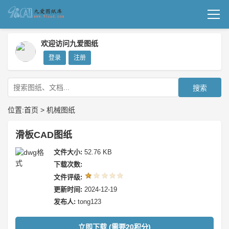
首页
欢迎访问九爱图纸
登录
注册
机械图纸
成套图纸
搜索
技术文档
位置:
首页
>
机械图纸
我要上传
滑板CAD图纸
文件大小:
52.76 KB
下载次数:
文件评级:
更新时间:
2024-12-19
发布人:
tong123
立即下载 (需要20积分)