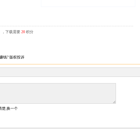
辑），下载需要
20
积分
赚钱?
版权投诉
清楚,换一个