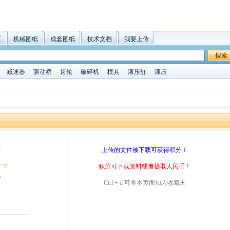
页
机械图纸
成套图纸
技术文档
我要上传
搜索
减速器
驱动桥
齿轮
破碎机
模具
液压缸
液压
B
上传的文件被下载可获得积分！
积分可下载资料或者提取人民币！
9
Ctrl + d 可将本页面加入收藏夹