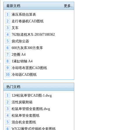
最新文档
更多..
1
液压系统估算表
2
走行卷扬机CAD图纸
3
叉车
4
762轨道枕木X-2816f7188362
5
袋式除尘器
6
600方灰库300方查库
7
2垫圈 A4
8
1液缸销轴 A4
9
冷却塔布置图CAD图纸
10
冷却器CAD图纸
热门文档
1
12#松鼠单管CAD图-1.dwg
2
活性炭吸附箱
3
松鼠单管猎全套图纸.dwg
4
松鼠单管全套图纸
5
混合机全套图纸
6
WY22履带式挖掘机全套图纸