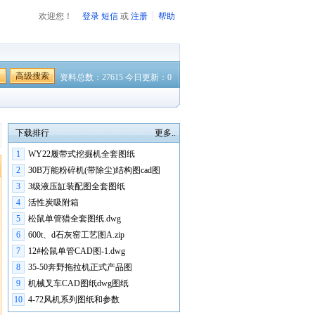
欢迎您！
登录
短信
或
注册
帮助
高级搜索
资料总数：27615 今日更新：0
下载排行
更多..
1
WY22履带式挖掘机全套图纸
2
30B万能粉碎机(带除尘)结构图cad图
3
3级液压缸装配图全套图纸
4
活性炭吸附箱
5
松鼠单管猎全套图纸.dwg
6
600t、d石灰窑工艺图A.zip
7
12#松鼠单管CAD图-1.dwg
8
35-50奔野拖拉机正式产品图
9
机械叉车CAD图纸dwg图纸
10
4-72风机系列图纸和参数