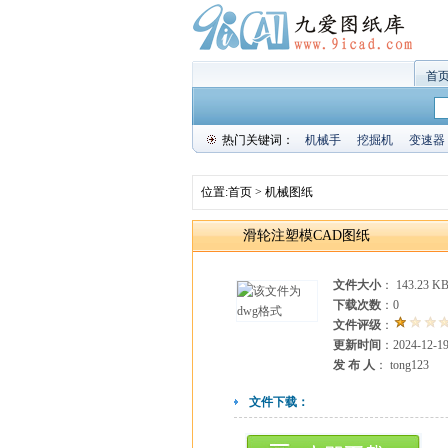
首
热门关键词：
机械手
挖掘机
变速器
位置:
首页
>
机械图纸
滑轮注塑模CAD图纸
文件大小
： 143.23 K
下载次数
：
0
文件评级
：
更新时间
：2024-12-1
发 布 人
： tong123
文件下载：