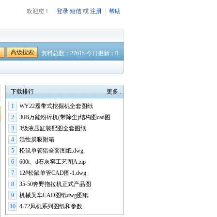
欢迎您！
登录
短信
或
注册
帮助
高级搜索
资料总数：27615 今日更新：0
下载排行
更多..
1
WY22履带式挖掘机全套图纸
2
30B万能粉碎机(带除尘)结构图cad图
3
3级液压缸装配图全套图纸
4
活性炭吸附箱
5
松鼠单管猎全套图纸.dwg
6
600t、d石灰窑工艺图A.zip
7
12#松鼠单管CAD图-1.dwg
8
35-50奔野拖拉机正式产品图
9
机械叉车CAD图纸dwg图纸
10
4-72风机系列图纸和参数