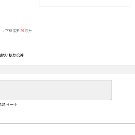
辑），下载需要
20
积分
赚钱?
版权投诉
清楚,换一个