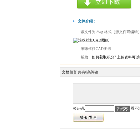
文件介绍：
该文件为 dwg 格式（源文件可编
滚珠丝杠CAD图纸 ...
帮助：
如何获取积分?
上传资料可以
文档留言
共有
0
条评论
验证码:
看不