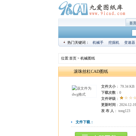
首
热门关键词：
机械手
挖掘机
变速器
位置:
首页
>
机械图纸
滚珠丝杠CAD图纸
文件大小
： 79.34 KB
下载次数
：
0
文件评级
：
更新时间
：2024-12-1
发 布 人
： tong123
文件下载：