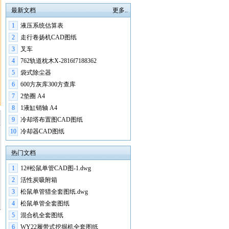
最新文档
更多..
1
液压系统估算表
2
走行卷扬机CAD图纸
3
叉车
4
762轨道枕木X-2816f7188362
5
袋式除尘器
6
600方灰库300方查库
7
2垫圈 A4
8
1液缸销轴 A4
9
冷却塔布置图CAD图纸
10
冷却器CAD图纸
热门文档
1
12#松鼠单管CAD图-1.dwg
2
活性炭吸附箱
3
松鼠单管猎全套图纸.dwg
4
松鼠单管全套图纸
5
混合机全套图纸
6
WY22履带式挖掘机全套图纸