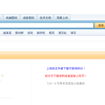
页
机械图纸
成套图纸
技术文档
我要上传
搜索
减速器
驱动桥
齿轮
破碎机
模具
液压缸
液压
上传的文件被下载可获得积分！
积分可下载资料或者提取人民币！
9
Ctrl + d 可将本页面加入收藏夹