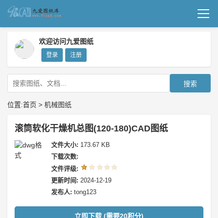
首页
欢迎访问九爱图纸
登录
注册
机械图纸
成套图纸
搜索
技术文档
位置:
首页
>
机械图纸
我要上传
滚筒软化干燥机总图(120-180)CAD图纸
文件大小:
173.67 KB
下载次数:
文件评级:
更新时间:
2024-12-19
发布人:
tong123
立即下载 (需要20积分)