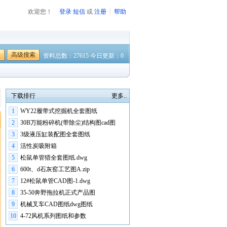
欢迎您！
登录
短信
或
注册
帮助
高级搜索
资料总数：27615 今日更新：0
下载排行
更多..
1
WY22履带式挖掘机全套图纸
2
30B万能粉碎机(带除尘)结构图cad图
3
3级液压缸装配图全套图纸
4
活性炭吸附箱
5
松鼠单管猎全套图纸.dwg
6
600t、d石灰窑工艺图A.zip
7
12#松鼠单管CAD图-1.dwg
8
35-50奔野拖拉机正式产品图
9
机械叉车CAD图纸dwg图纸
10
4-72风机系列图纸和参数