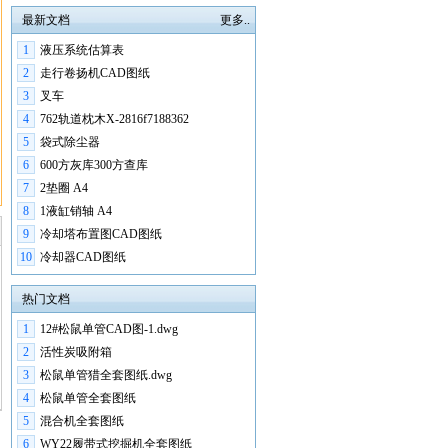
最新文档
更多..
1
液压系统估算表
2
走行卷扬机CAD图纸
3
叉车
4
762轨道枕木X-2816f7188362
5
袋式除尘器
6
600方灰库300方查库
7
2垫圈 A4
8
1液缸销轴 A4
9
冷却塔布置图CAD图纸
10
冷却器CAD图纸
热门文档
1
12#松鼠单管CAD图-1.dwg
2
活性炭吸附箱
3
松鼠单管猎全套图纸.dwg
4
松鼠单管全套图纸
5
混合机全套图纸
6
WY22履带式挖掘机全套图纸