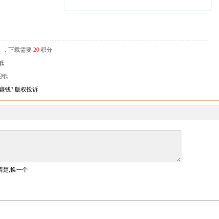
辑），下载需要
20
积分
...
赚钱?
版权投诉
清楚,换一个