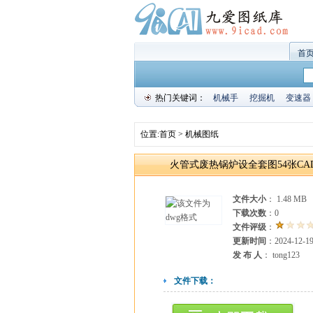
首
热门关键词：
机械手
挖掘机
变速器
位置:
首页
>
机械图纸
火管式废热锅炉设全套图54张CA
文件大小
： 1.48 MB
下载次数
：
0
文件评级
：
更新时间
：2024-12-1
发 布 人
： tong123
文件下载：