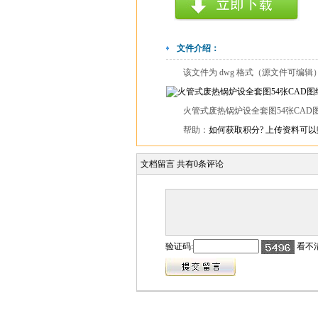
文件介绍：
该文件为 dwg 格式（源文件可编
火管式废热锅炉设全套图54张CAD图纸 
帮助：
如何获取积分?
上传资料可以
文档留言
共有
0
条评论
验证码:
看不