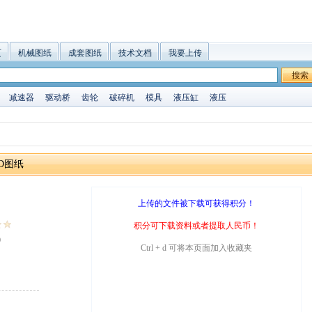
页
机械图纸
成套图纸
技术文档
我要上传
搜索
减速器
驱动桥
齿轮
破碎机
模具
液压缸
液压
D图纸
上传的文件被下载可获得积分！
积分可下载资料或者提取人民币！
9
Ctrl + d 可将本页面加入收藏夹