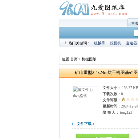
首
热门关键词：
机械手
挖掘机
变速器
位置:
首页
>
机械图纸
矿山重型2.4x24m烘干机图基础图
文件大小
： 153.77 K
下载次数
：
0
文件评级
：
更新时间
：2024-12-2
发 布 人
： tong123
文件下载：