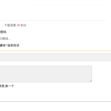
辑），下载需要
20
积分
图纸 ...
赚钱?
版权投诉
清楚,换一个