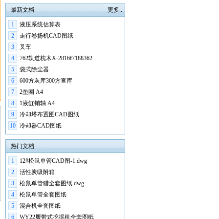
最新文档
更多..
1
液压系统估算表
2
走行卷扬机CAD图纸
3
叉车
4
762轨道枕木X-2816f7188362
5
袋式除尘器
6
600方灰库300方查库
7
2垫圈 A4
8
1液缸销轴 A4
9
冷却塔布置图CAD图纸
10
冷却器CAD图纸
热门文档
1
12#松鼠单管CAD图-1.dwg
2
活性炭吸附箱
3
松鼠单管猎全套图纸.dwg
4
松鼠单管全套图纸
5
混合机全套图纸
6
WY22履带式挖掘机全套图纸