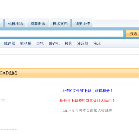
页
机械图纸
成套图纸
技术文档
我要上传
搜索
减速器
驱动桥
齿轮
破碎机
模具
液压缸
液压
CAD图纸
B
上传的文件被下载可获得积分！
积分可下载资料或者提取人民币！
4
Ctrl + d 可将本页面加入收藏夹