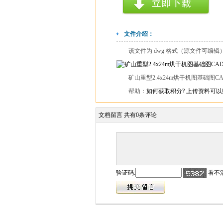
文件介绍：
该文件为 dwg 格式（源文件可编
矿山重型2.4x24m烘干机图基础图CAD
帮助：
如何获取积分?
上传资料可以
文档留言
共有
0
条评论
验证码:
看不