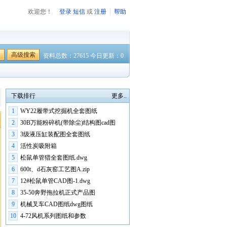
欢迎您！
登录
短信
或
注册
帮助
高级搜索
资料总数：27615 今日更新：0
下载排行
更多..
1
WY22履带式挖掘机全套图纸
2
30B万能粉碎机(带除尘)结构图cad图
3
3级液压缸装配图全套图纸
4
活性炭吸附箱
5
松鼠单管猎全套图纸.dwg
6
600t、d石灰窑工艺图A.zip
7
12#松鼠单管CAD图-1.dwg
8
35-50奔野拖拉机正式产品图
9
机械叉车CAD图纸dwg图纸
10
4-72风机系列图纸和参数