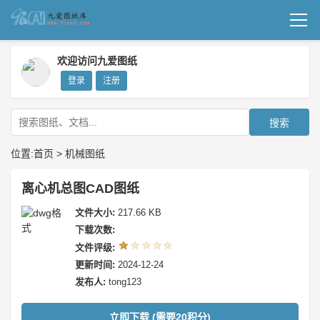
首页
欢迎访问九爱图纸
登录
注册
机械图纸
成套图纸
搜索
技术文档
位置:
首页
>
机械图纸
我要上传
离心机总图CAD图纸
文件大小:
217.66 KB
下载次数:
文件评级:
更新时间:
2024-12-24
发布人:
tong123
立即下载 (需要20积分)