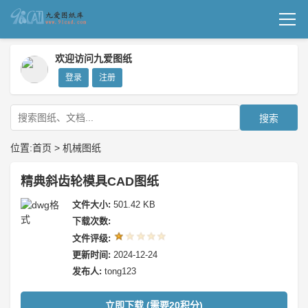
首页
欢迎访问九爱图纸
登录
注册
机械图纸
成套图纸
搜索
技术文档
位置:
首页
>
机械图纸
我要上传
精典斜齿轮模具CAD图纸
文件大小:
501.42 KB
下载次数:
文件评级:
更新时间:
2024-12-24
发布人:
tong123
立即下载 (需要20积分)