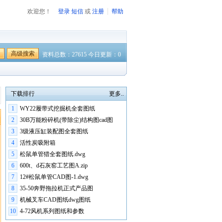
欢迎您！
登录
短信
或
注册
帮助
高级搜索
资料总数：27615 今日更新：0
下载排行
更多..
1
WY22履带式挖掘机全套图纸
2
30B万能粉碎机(带除尘)结构图cad图
3
3级液压缸装配图全套图纸
4
活性炭吸附箱
5
松鼠单管猎全套图纸.dwg
6
600t、d石灰窑工艺图A.zip
7
12#松鼠单管CAD图-1.dwg
8
35-50奔野拖拉机正式产品图
9
机械叉车CAD图纸dwg图纸
10
4-72风机系列图纸和参数