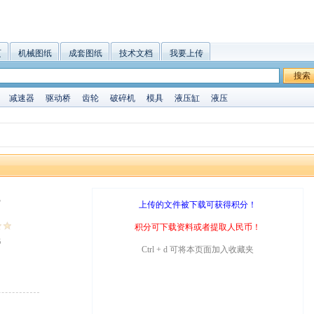
页
机械图纸
成套图纸
技术文档
我要上传
搜索
减速器
驱动桥
齿轮
破碎机
模具
液压缸
液压
B
上传的文件被下载可获得积分！
积分可下载资料或者提取人民币！
6
Ctrl + d 可将本页面加入收藏夹