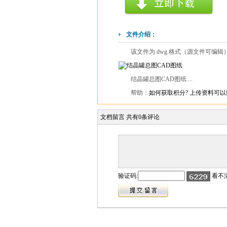
文件介绍：
该文件为 dwg 格式（源文件可编
结晶罐总图CAD图纸 ...
帮助：
如何获取积分?
上传资料可以
文档留言
共有
0
条评论
验证码:
看不