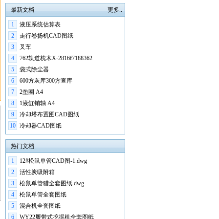
最新文档
更多..
1
液压系统估算表
2
走行卷扬机CAD图纸
3
叉车
4
762轨道枕木X-2816f7188362
5
袋式除尘器
6
600方灰库300方查库
7
2垫圈 A4
8
1液缸销轴 A4
9
冷却塔布置图CAD图纸
10
冷却器CAD图纸
热门文档
1
12#松鼠单管CAD图-1.dwg
2
活性炭吸附箱
3
松鼠单管猎全套图纸.dwg
4
松鼠单管全套图纸
5
混合机全套图纸
6
WY22履带式挖掘机全套图纸