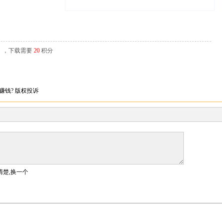
辑），下载需要
20
积分
赚钱?
版权投诉
清楚,换一个