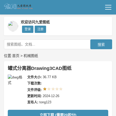
首页
欢迎访问九爱图纸
登录
注册
机械图纸
成套图纸
搜索
技术文档
位置:
首页
>
机械图纸
我要上传
罐式分离器Drawing3CAD图纸
文件大小:
36.77 KB
下载次数:
文件评级:
更新时间:
2024-12-26
发布人:
tong123
立即下载 (需要20积分)