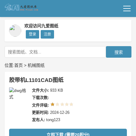
首页
欢迎访问九爱图纸
登录
注册
机械图纸
成套图纸
搜索
技术文档
位置:
首页
>
机械图纸
我要上传
胶带机L1101CAD图纸
文件大小:
933 KB
下载次数:
文件评级:
更新时间:
2024-12-26
发布人:
tong123
立即下载 (需要20积分)