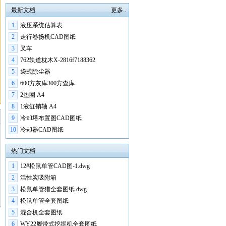
最新文档
更多..
1
液压系统估算表
2
走行卷扬机CAD图纸
3
叉车
4
762轨道枕木X-2816f7188362
5
袋式除尘器
6
600方灰库300方查库
7
2垫圈 A4
8
1液缸销轴 A4
9
冷却塔布置图CAD图纸
10
冷却器CAD图纸
热门文档
1
12#松鼠单管CAD图-1.dwg
2
活性炭吸附箱
3
松鼠单管猎全套图纸.dwg
4
松鼠单管全套图纸
5
混合机全套图纸
6
WY22履带式挖掘机全套图纸