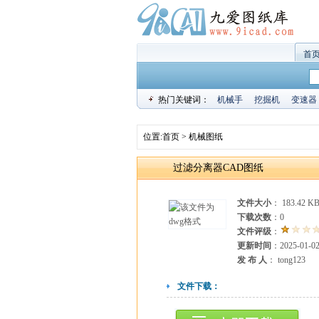
首
热门关键词：
机械手
挖掘机
变速器
位置:
首页
>
机械图纸
过滤分离器CAD图纸
文件大小
： 183.42 K
下载次数
：
0
文件评级
：
更新时间
：2025-01-0
发 布 人
： tong123
文件下载：