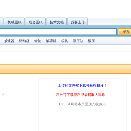
页
机械图纸
成套图纸
技术文档
我要上传
搜索
减速器
驱动桥
齿轮
破碎机
模具
液压缸
液压
B
上传的文件被下载可获得积分！
积分可下载资料或者提取人民币！
2
Ctrl + d 可将本页面加入收藏夹