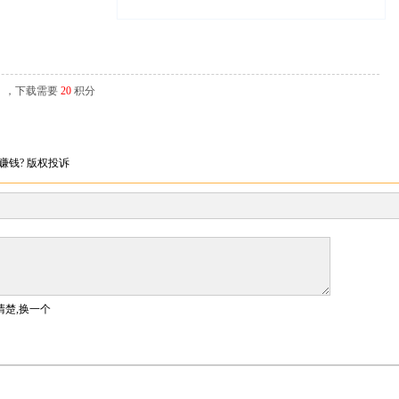
辑），下载需要
20
积分
赚钱?
版权投诉
清楚,换一个