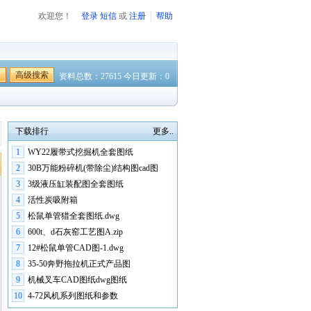
欢迎您！
登录
短信
或
注册
帮助
高级搜索
资料总数：27615 今日更新：0
下载排行
更多..
1
WY22履带式挖掘机全套图纸
2
30B万能粉碎机(带除尘)结构图cad图
3
3级液压缸装配图全套图纸
4
活性炭吸附箱
5
松鼠单管猎全套图纸.dwg
6
600t、d石灰窑工艺图A.zip
7
12#松鼠单管CAD图-1.dwg
8
35-50奔野拖拉机正式产品图
9
机械叉车CAD图纸dwg图纸
10
4-72风机系列图纸和参数