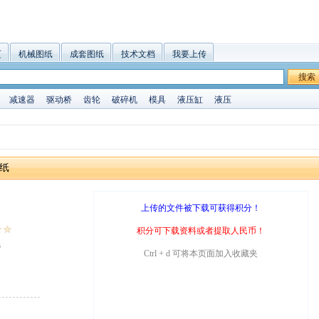
页
机械图纸
成套图纸
技术文档
我要上传
搜索
减速器
驱动桥
齿轮
破碎机
模具
液压缸
液压
图纸
上传的文件被下载可获得积分！
积分可下载资料或者提取人民币！
3
Ctrl + d 可将本页面加入收藏夹