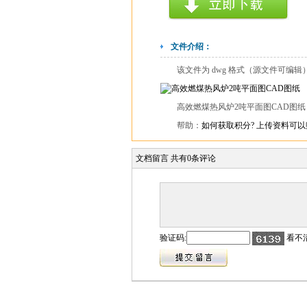
文件介绍：
该文件为 dwg 格式（源文件可编
高效燃煤热风炉2吨平面图CAD图纸 .
帮助：
如何获取积分?
上传资料可以
文档留言
共有
0
条评论
验证码:
看不