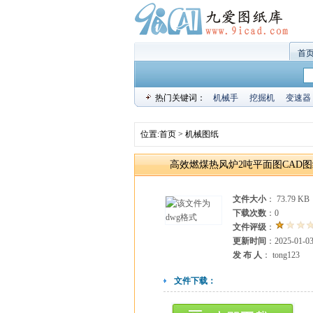
首
热门关键词：
机械手
挖掘机
变速器
位置:
首页
>
机械图纸
高效燃煤热风炉2吨平面图CAD
文件大小
： 73.79 KB
下载次数
：
0
文件评级
：
更新时间
：2025-01-0
发 布 人
： tong123
文件下载：