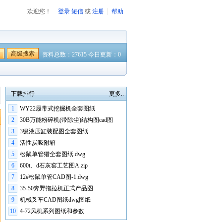
欢迎您！
登录
短信
或
注册
帮助
高级搜索
资料总数：27615 今日更新：0
下载排行
更多..
1
WY22履带式挖掘机全套图纸
2
30B万能粉碎机(带除尘)结构图cad图
3
3级液压缸装配图全套图纸
4
活性炭吸附箱
5
松鼠单管猎全套图纸.dwg
6
600t、d石灰窑工艺图A.zip
7
12#松鼠单管CAD图-1.dwg
8
35-50奔野拖拉机正式产品图
9
机械叉车CAD图纸dwg图纸
10
4-72风机系列图纸和参数