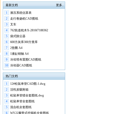
最新文档
更多..
1
液压系统估算表
2
走行卷扬机CAD图纸
3
叉车
4
762轨道枕木X-2816f7188362
5
袋式除尘器
6
600方灰库300方查库
7
2垫圈 A4
8
1液缸销轴 A4
9
冷却塔布置图CAD图纸
10
冷却器CAD图纸
热门文档
1
12#松鼠单管CAD图-1.dwg
2
活性炭吸附箱
3
松鼠单管猎全套图纸.dwg
4
松鼠单管全套图纸
5
混合机全套图纸
6
WY22履带式挖掘机全套图纸