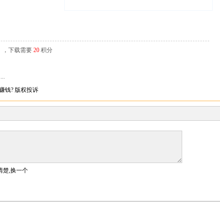
辑），下载需要
20
积分
..
赚钱?
版权投诉
清楚,换一个