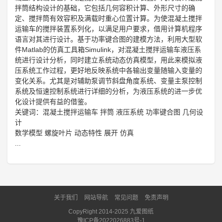
拌筒结构设计的基础，它包括几何容积计算、外形尺寸的确
定、搅拌筒有效容积及满载时重心位置计算。为使混凝土搅拌
运输车的搅拌装置系列化，以满足用户要求，借用计算机程序
语言对其进行设计。基于功率键合图的建模方法，利用大型软
件Matlab的仿真工具箱Simulink，对混凝土搅拌运输车液压系
统进行设计分析，同时建立系统动态仿真模型，用此来模拟液
压系统工作过程，更好地反映系统中各输出变量随输入变量的
变化关系。尤其是对辅助泵调节斜盘角度系统、变量主泵控制
系统及恒速控制系统进行详细的分析，为液压系统的进一步优
化设计提供有益的借鉴。
关键词：混凝土搅拌运输车 拌筒 液压系统 功率键合图 几何设
计
数学模型 螺旋叶片 动态特性 展开 仿真
...
关于我们
网站导航
常见问题
免责声明
CopyRight 2014-2025 九爱图纸
豫ICP备2022026883号-1