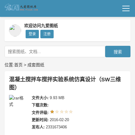
首页
欢迎访问九爱图纸
登录
注册
机械图纸
成套图纸
搜索
技术文档
位置:
首页
>
成套图纸
我要上传
混凝土搅拌车搅拌实验系统仿真设计（SW三维
图）
文件大小:
9.93 MB
下载次数:
文件评级:
更新时间:
2016-02-20
发布人:
2331673406