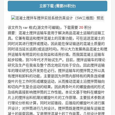
立即下载 (需要20积分)
该文件为 rar 格式(源文件可编辑)，下载需要
20
积分
摘要：混凝土搅拌运输车是用于解决商品混凝土运输的运输工
具。它兼有载运和搅拌混凝土的双重功能，可在运送混凝土的
同时对其进行搅拌或搅动，因此能在保证输送的混凝土质量的
同时适当延长运距(或运送时间)。所以大力发展商品混凝土和搅
拌运输车有明显的社会效益和适用价值。而我国混凝土运输车
起步较晚，到70年代才开始试生产。目前，搅拌运输车的理论
研究及生产在我省及整个西北地区均处于空白。因此搅拌运输
车的理论研究及开发势在必行。搅拌运输车的搅拌筒之所以具
有搅拌和卸料的功能，主要是因为拌筒内部特有的两条连续螺
旋叶片在工作时形成螺旋运动，从而推动混凝土沿搅拌筒轴向
和切向产生复合运动的结果。因此两条叶片的螺旋曲线的形式
及结构直接影响搅拌筒的工作性能。本论文基于物料在螺旋叶
片上的搅拌出料机理对螺旋叶片的工作原理、主要技术参数进
行理论分析和计算，同时对前锥段、后锥段的螺旋叶片进行展
开设计；对拌筒进行几何设计。搅拌筒既是搅拌运输车运输混
凝土的装载容器，又是搅拌混凝土的工作装置。几何设计是搅