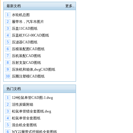
最新文档
更多..
1
水轮机总图
2
履带吊，汽车吊图片
3
压盘11CAD图纸
4
压盖机YGJ-00CAD图纸
5
压滤器CAD图纸
6
压模装配图CAD图纸
7
压机装配CAD图纸
8
压射支架CAD图纸
9
压块机和箱体,dwgCAD图纸
10
压圈注塑模CAD图纸
热门文档
1
12#松鼠单管CAD图-1.dwg
2
活性炭吸附箱
3
松鼠单管猎全套图纸.dwg
4
松鼠单管全套图纸
5
混合机全套图纸
6
WY22履带式挖掘机全套图纸