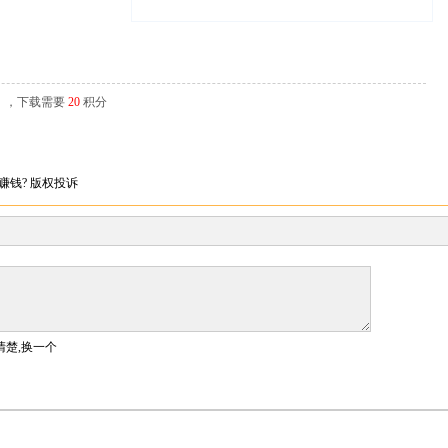
辑），下载需要
20
积分
赚钱?
版权投诉
清楚,换一个