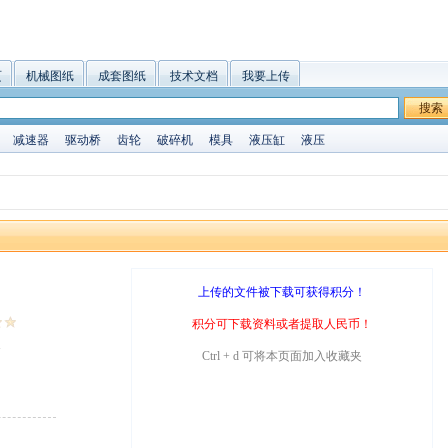
页
机械图纸
成套图纸
技术文档
我要上传
搜索
减速器
驱动桥
齿轮
破碎机
模具
液压缸
液压
上传的文件被下载可获得积分！
积分可下载资料或者提取人民币！
1
Ctrl + d 可将本页面加入收藏夹