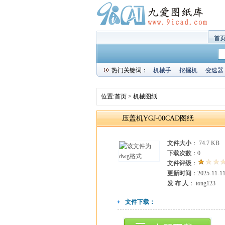
首
热门关键词：
机械手
挖掘机
变速器
位置:
首页
>
机械图纸
压盖机YGJ-00CAD图纸
文件大小
： 74.7 KB
下载次数
：
0
文件评级
：
更新时间
：2025-11-1
发 布 人
： tong123
文件下载：