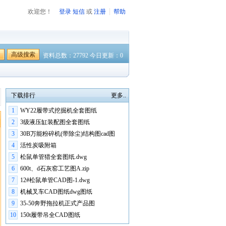
欢迎您！
登录
短信
或
注册
帮助
高级搜索
资料总数：27792 今日更新：0
下载排行
更多..
1
WY22履带式挖掘机全套图纸
2
3级液压缸装配图全套图纸
3
30B万能粉碎机(带除尘)结构图cad图
4
活性炭吸附箱
5
松鼠单管猎全套图纸.dwg
6
600t、d石灰窑工艺图A.zip
7
12#松鼠单管CAD图-1.dwg
8
机械叉车CAD图纸dwg图纸
9
35-50奔野拖拉机正式产品图
10
150t履带吊全CAD图纸